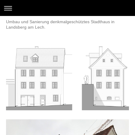
Umbau und Sanierung denkmalgeschütztes Stadthaus in
Landsberg am Lech.